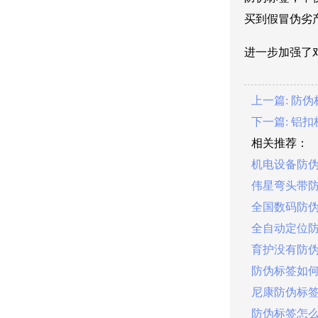
买到假冒伪劣
进一步加强了
上一篇: 防
下一篇: 铝
相关推荐：
机电设备防
伟星弯头带
全国数码防
全自动定位
育护没有防
防伪标签如
尼康防伪标
防伪标签怎