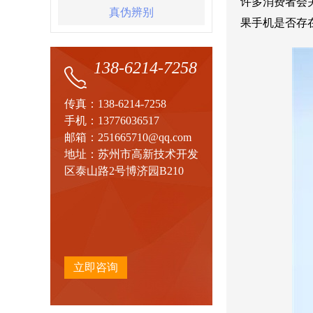
许多消费者会
真伪辨别
果手机是否存
138-6214-7258
传真：138-6214-7258
手机：13776036517
邮箱：251665710@qq.com
地址：苏州市高新技术开发
区泰山路2号博济园B210
立即咨询